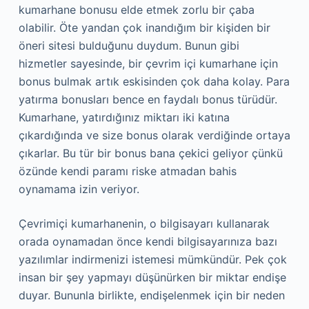
kumarhane bonusu elde etmek zorlu bir çaba
olabilir. Öte yandan çok inandığım bir kişiden bir
öneri sitesi bulduğunu duydum. Bunun gibi
hizmetler sayesinde, bir çevrim içi kumarhane için
bonus bulmak artık eskisinden çok daha kolay. Para
yatırma bonusları bence en faydalı bonus türüdür.
Kumarhane, yatırdığınız miktarı iki katına
çıkardığında ve size bonus olarak verdiğinde ortaya
çıkarlar. Bu tür bir bonus bana çekici geliyor çünkü
özünde kendi paramı riske atmadan bahis
oynamama izin veriyor.
Çevrimiçi kumarhanenin, o bilgisayarı kullanarak
orada oynamadan önce kendi bilgisayarınıza bazı
yazılımlar indirmenizi istemesi mümkündür. Pek çok
insan bir şey yapmayı düşünürken bir miktar endişe
duyar. Bununla birlikte, endişelenmek için bir neden