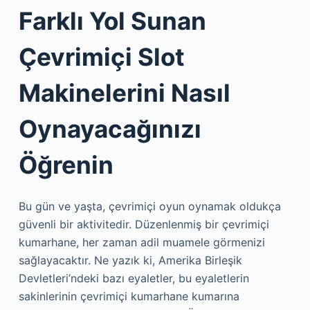
Farklı Yol Sunan
Çevrimiçi Slot
Makinelerini Nasıl
Oynayacağınızı
Öğrenin
Bu gün ve yaşta, çevrimiçi oyun oynamak oldukça
güvenli bir aktivitedir. Düzenlenmiş bir çevrimiçi
kumarhane, her zaman adil muamele görmenizi
sağlayacaktır. Ne yazık ki, Amerika Birleşik
Devletleri’ndeki bazı eyaletler, bu eyaletlerin
sakinlerinin çevrimiçi kumarhane kumarına