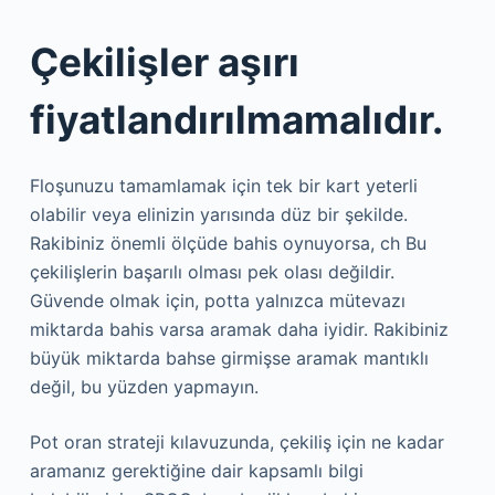
Çekilişler aşırı
fiyatlandırılmamalıdır.
Floşunuzu tamamlamak için tek bir kart yeterli
olabilir veya elinizin yarısında düz bir şekilde.
Rakibiniz önemli ölçüde bahis oynuyorsa, ch Bu
çekilişlerin başarılı olması pek olası değildir.
Güvende olmak için, potta yalnızca mütevazı
miktarda bahis varsa aramak daha iyidir. Rakibiniz
büyük miktarda bahse girmişse aramak mantıklı
değil, bu yüzden yapmayın.
Pot oran strateji kılavuzunda, çekiliş için ne kadar
aramanız gerektiğine dair kapsamlı bilgi