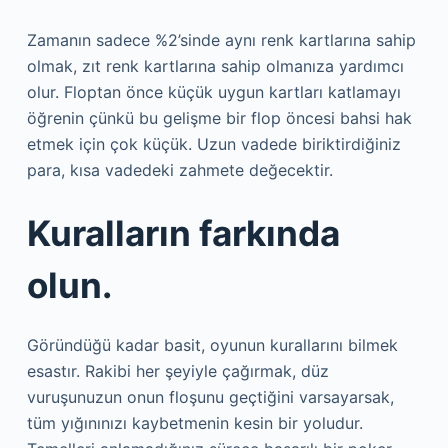
Zamanın sadece %2’sinde aynı renk kartlarına sahip
olmak, zıt renk kartlarına sahip olmanıza yardımcı
olur. Floptan önce küçük uygun kartları katlamayı
öğrenin çünkü bu gelişme bir flop öncesi bahsi hak
etmek için çok küçük. Uzun vadede biriktirdiğiniz
para, kısa vadedeki zahmete değecektir.
Kuralların farkında
olun.
Göründüğü kadar basit, oyunun kurallarını bilmek
esastır. Rakibi her şeyiyle çağırmak, düz
vuruşunuzun onun floşunu geçtiğini varsayarsak,
tüm yığınınızı kaybetmenin kesin bir yoludur.