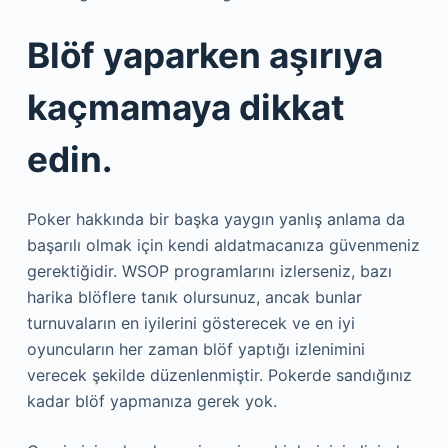
Blöf yaparken aşırıya
kaçmamaya dikkat
edin.
Poker hakkında bir başka yaygın yanlış anlama da
başarılı olmak için kendi aldatmacanıza güvenmeniz
gerektiğidir. WSOP programlarını izlerseniz, bazı
harika blöflere tanık olursunuz, ancak bunlar
turnuvaların en iyilerini gösterecek ve en iyi
oyuncuların her zaman blöf yaptığı izlenimini
verecek şekilde düzenlenmiştir. Pokerde sandığınız
kadar blöf yapmanıza gerek yok.