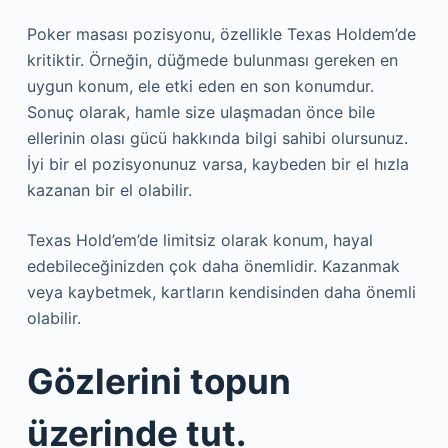
Poker masası pozisyonu, özellikle Texas Holdem’de
kritiktir. Örneğin, düğmede bulunması gereken en
uygun konum, ele etki eden en son konumdur.
Sonuç olarak, hamle size ulaşmadan önce bile
ellerinin olası gücü hakkında bilgi sahibi olursunuz.
İyi bir el pozisyonunuz varsa, kaybeden bir el hızla
kazanan bir el olabilir.
Texas Hold’em’de limitsiz olarak konum, hayal
edebileceğinizden çok daha önemlidir. Kazanmak
veya kaybetmek, kartların kendisinden daha önemli
olabilir.
Gözlerini topun
üzerinde tut.