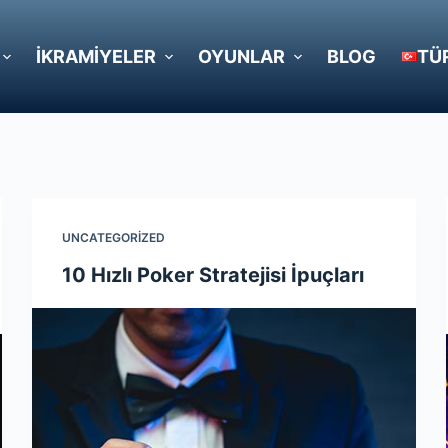
IKRAMIYELER
OYUNLAR
BLOG
TÜ
UNCATEGORIZED
10 Hızlı Poker Stratejisi İpuçları