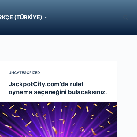
RKÇE (TÜRKIYE)
UNCATEGORIZED
JackpotCity.com’da rulet
oynama seçeneğini bulacaksınız.