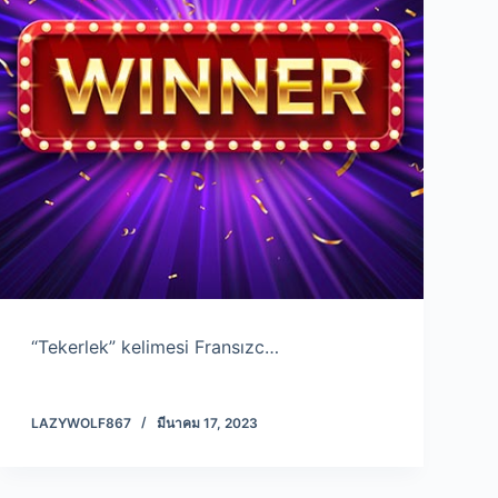
“Tekerlek” kelimesi Fransızc…
LAZYWOLF867
มีนาคม 17, 2023