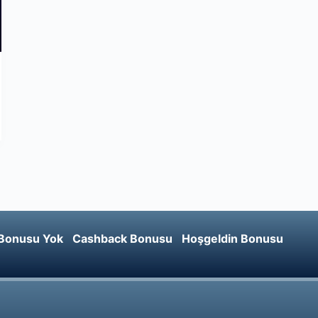
 Bonusu Yok
Cashback Bonusu
Hoşgeldin Bonusu