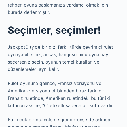
rehber, oyuna başlamanıza yardımcı olmak için
burada derlenmiştir.
Seçimler, seçimler!
JackpotCity’de bir dizi farklı türde çevrimiçi rulet
oynayabilirsiniz; ancak, hangi sürümü oynamayı
seçerseniz seçin, oyunun temel kuralları ve
düzenlemeleri aynı kalır.
Rulet oyununa gelince, Fransız versiyonu ve
Amerikan versiyonu birbirinden biraz farklıdır.
Fransız ruletinde, Amerikan ruletindeki bu tür iki
kutunun aksine, “0” etiketli sadece bir kutu vardır.
Bu küçük bir düzenleme gibi görünse de aslında
oyunun gidişatında önemli bir fark yaratma