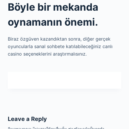
Böyle bir mekanda
oynamanın önemi.
Biraz özgüven kazandıktan sonra, diğer gerçek
oyuncularla sanal sohbete katılabileceğiniz canlı
casino seçeneklerini araştırmalısınız.
Leave a Reply