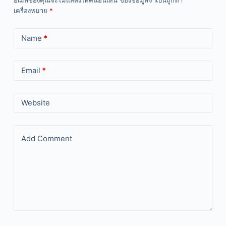
อีเมลของคุณจะไม่แสดงให้คนอื่นเห็น
ช่องข้อมูลจำเป็นถูกทำ
เครื่องหมาย
*
Name
*
Email
*
Website
Add Comment